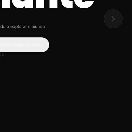
ndo a explorar o mundo
escobrir meu plano
ade