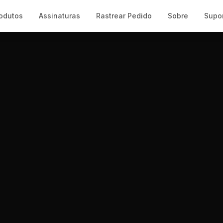
odutos
Assinaturas
Rastrear Pedido
Sobre
Supo