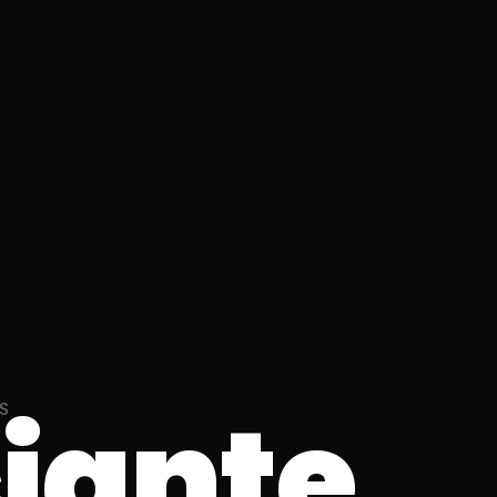
ciante
S