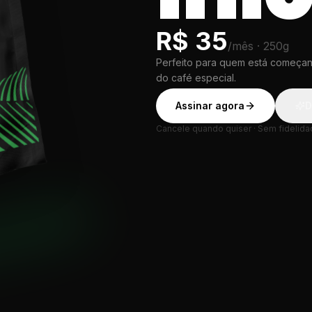
R$
35
/mês
·
250g
Perfeito para quem está começa
do café especial.
Assinar agora
D
Cancele quando quiser · Sem fidelid